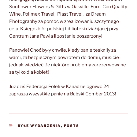
Sunflower Flowers & Gifts w Oakville, Euro-Can Quality
Wine, Polimex Travel, Piast Travel, Iza Dream
Photography za pomoc w zrealizowaniu szczytnego
celu. Ksiegozbiór polskiej biblioteki działającej przy
Centrum Jana Pawla II zostanie poszerzony!
Panowie! Choć były chwile, kiedy panie teskniły za
wami, za bezpiecznym powrotem do domu, musicie
jednak wiedzieć, że niektóre problemy zarezerwowane
sa tylko dla kobiet!
Już dziś Federacja Polek w Kanadzie ogniwo 24
zaprasza wszystkie panie na Babski Comber 2013!
CATEGORIES
BYŁE WYDARZENIA
,
POSTS