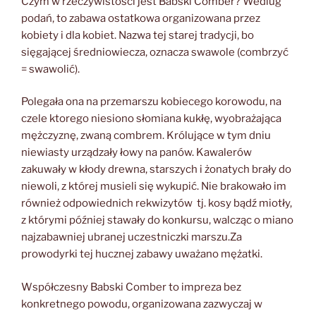
Czym w rzeczywistości jest Babski Comber? Wedlug
podań, to zabawa ostatkowa organizowana przez
kobiety i dla kobiet. Nazwa tej starej tradycji, bo
sięgającej średniowiecza, oznacza swawole (combrzyć
= swawolić).
Polegała ona na przemarszu kobiecego korowodu, na
czele ktorego niesiono słomiana kukłę, wyobrażająca
mężczyznę, zwaną combrem. Królujące w tym dniu
niewiasty urządzały łowy na panów. Kawalerów
zakuwały w kłody drewna, starszych i żonatych brały do
niewoli, z której musieli się wykupić. Nie brakowało im
również odpowiednich rekwizytów tj. kosy bądź miotły,
z którymi później stawały do konkursu, walcząc o miano
najzabawniej ubranej uczestniczki marszu.Za
prowodyrki tej hucznej zabawy uważano mężatki.
Współczesny Babski Comber to impreza bez
konkretnego powodu, organizowana zazwyczaj w