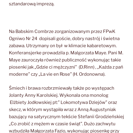
sztandarową imprezą.
Na Babskim Combrze zorganizowanym przez FPwK
Ogniwo Nr 24 dopisali goście, dobry nastrój i świetna
zabawa. Utrzymany on był w klimacie kabaretowym.
Konferansjerke prowadzila p. Malgorzata Maye. Pani M.
Maye zauroczyła również publiczność wykonując takie
piosenki jak „Gdzie ci mężczyzni” (D.Rinn) , „Każda z pań
moderne” czy „La vie en Rose” (H. Ordonowna).
Śmiech i brawa rozbrzmiewały także po występach
Jolanty Anny Karolskiej. Wykonala ona monolog
Elżbiety Jodłowskiej pt:” Lokomotywa Dziejów” oraz
skecz, w którym wystąpiła wraz z Anną Augustyniak
bazujący na satyrycznym tekście Stefanii Grodzieńskiej
„Co zrobić z mężem w czasie świąt”. Dużo zachwytu
wzbudziła Małgorzata Fazio, wykonując piosenkę przy