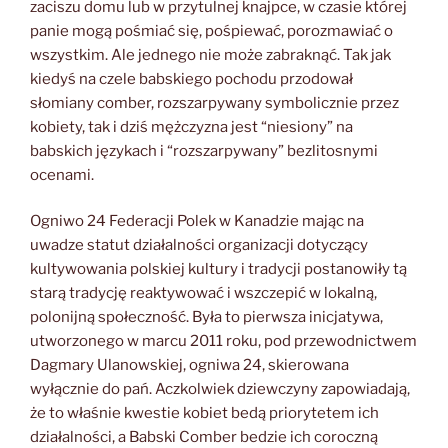
zaciszu domu lub w przytulnej knajpce, w czasie której
panie mogą pośmiać się, pośpiewać, porozmawiać o
wszystkim. Ale jednego nie może zabraknąć. Tak jak
kiedyś na czele babskiego pochodu przodował
słomiany comber, rozszarpywany symbolicznie przez
kobiety, tak i dziś mężczyzna jest “niesiony” na
babskich językach i “rozszarpywany” bezlitosnymi
ocenami.
Ogniwo 24 Federacji Polek w Kanadzie mając na
uwadze statut działalności organizacji dotyczący
kultywowania polskiej kultury i tradycji postanowiły tą
starą tradycję reaktywować i wszczepić w lokalną,
polonijną społeczność. Była to pierwsza inicjatywa,
utworzonego w marcu 2011 roku, pod przewodnictwem
Dagmary Ulanowskiej, ogniwa 24, skierowana
wyłącznie do pań. Aczkolwiek dziewczyny zapowiadają,
że to właśnie kwestie kobiet bedą priorytetem ich
działalności, a Babski Comber bedzie ich coroczną