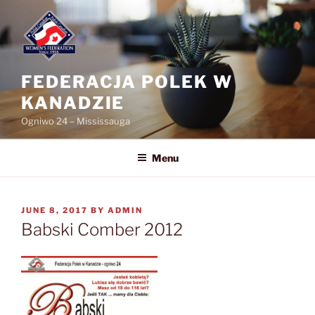
Skip
to
content
FEDERACJA POLEK W
KANADZIE
Ogniwo 24 – Mississauga
Menu
POSTED
JUNE 8, 2017
BY
ADMIN
ON
Babski Comber 2012