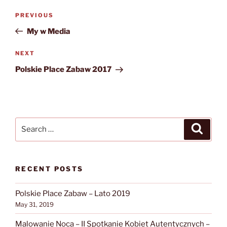
Post
Previous
PREVIOUS
navigation
Post
My w Media
Next
NEXT
Post
Polskie Place Zabaw 2017
Search
Search
for:
RECENT POSTS
Polskie Place Zabaw – Lato 2019
May 31, 2019
Malowanie Noca – II Spotkanie Kobiet Autentycznych –