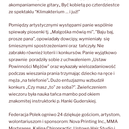
akompaniamencie gitary„ Być kobietą po czterdziestce
ze spektaklu “Klimakterium … i już!”
Pomiędzy artystycznymi występami panie wspólnie
spiewały piosenki tj. „Malgośka mówią mi”, ”Baju baj,
prosze pana”, opowiadały dowcipy, wymieniały się
śmiesznymi spostrzeżeniami oraz tańczyły. Nie
zabrakło również loterii i konkursów. Panie wyjątkowo
sprawnie poradziły sobie z uchwaleniem „Ustaw
Powinności Mężów” oraz wykazały wielozadaniowość
podczas wieszania prania trzymając dziecko na ręce i
męża „na telefonie”
.
Dużo entuzjazmu wzbudził
konkurs „Czy masz „to” ze soba?”. Zwieńczeniem
wieczoru była nauka tańca mambo pod okiem
znakomitej instruktorki p. Hanki Guderskiej.
Federacja Polek ogniwo 24 dziękuje gościom, artystom,
wolontariuszom i sponsorom: Nova Printing Inc., MMA
Mortgages,
Kalina Chiropractic
, Uptown Hair Studio i