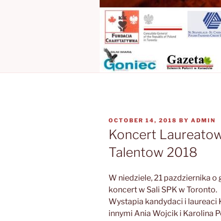
POSTED
OCTOBER 14, 2018
BY
ADMIN
ON
Koncert Laureato
Talentow 2018
W niedziele, 21 pazdziernika o
koncert w Sali SPK w Toronto.
Wystapia kandydaci i laureaci
innymi Ania Wojcik i Karolina 