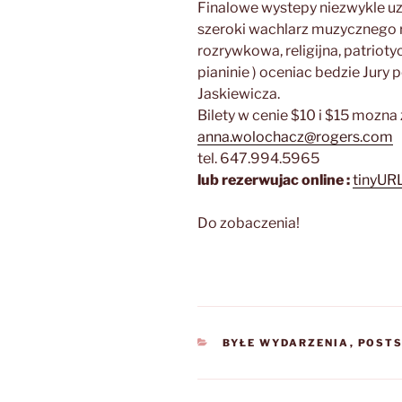
Finalowe wystepy niezwykle u
szeroki wachlarz muzycznego r
rozrywkowa, religijna, patrioty
pianinie ) oceniac bedzie Jur
Jaskiewicza.
Bilety w cenie $10 i $15 mozna 
anna.wolochacz@rogers.com
tel. 647.994.5965
lub rezerwujac online :
tinyUR
Do zobaczenia!
CATEGORIES
BYŁE WYDARZENIA
,
POST