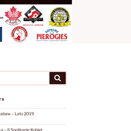
Search
TS
Zabaw – Lato 2019
 – II Spotkanie Kobiet