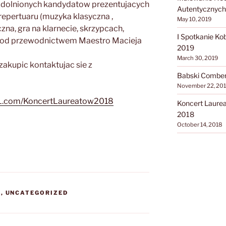
zdolnionych kandydatow prezentujacych
Autentycznych
epertuaru (muzyka klasyczna ,
May 10, 2019
czna, gra na klarnecie, skrzypcach,
I Spotkanie Ko
y pod przewodnictwem Maestro Macieja
2019
March 30, 2019
zakupic kontaktujac sie z
Babski Comber 
November 22, 20
L.com/KoncertLaureatow2018
Koncert Laure
2018
October 14, 2018
S
,
UNCATEGORIZED