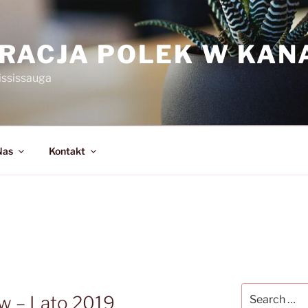
RACJA POLEK W KAN
ississauga
Nas
Kontakt
Search
aw – Lato 2019
for: