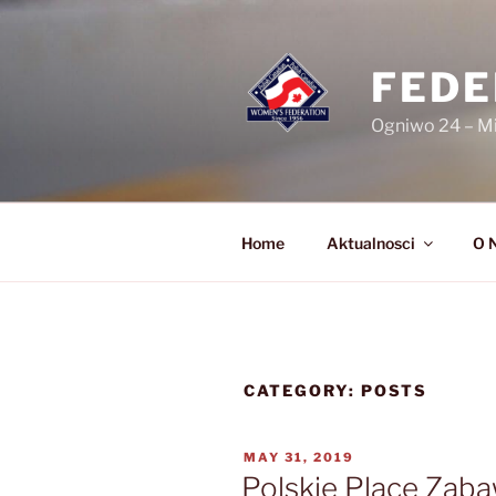
Skip
to
content
FEDE
Ogniwo 24 – M
Home
Aktualnosci
O 
CATEGORY:
POSTS
POSTED
MAY 31, 2019
ON
Polskie Place Zab