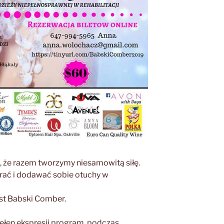
, że razem tworzymy niesamowitą siłę.
erać i dodawać sobie otuchy w
st Babski Comber.
łen ekspresji program, podczas