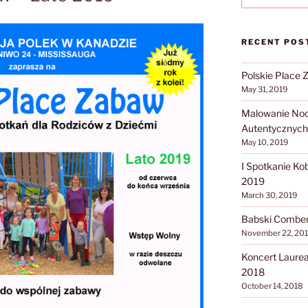
RECENT POS
Polskie Place 
May 31, 2019
Malowanie Noca
Autentycznych
May 10, 2019
I Spotkanie Ko
2019
March 30, 2019
Babski Comber 
November 22, 20
Koncert Laure
2018
October 14, 2018