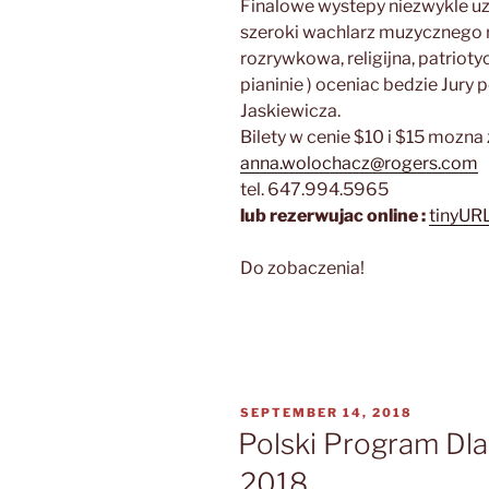
Finalowe wystepy niezwykle u
szeroki wachlarz muzycznego r
rozrywkowa, religijna, patrioty
pianinie ) oceniac bedzie Jur
Jaskiewicza.
Bilety w cenie $10 i $15 mozna 
anna.wolochacz@rogers.com
tel. 647.994.5965
lub rezerwujac online :
tinyUR
Do zobaczenia!
POSTED
SEPTEMBER 14, 2018
ON
Polski Program Dla
2018