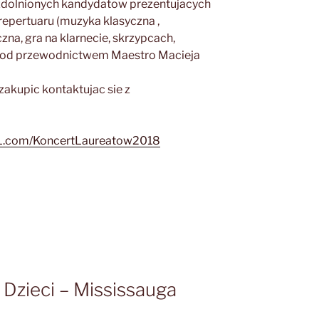
zdolnionych kandydatow prezentujacych
epertuaru (muzyka klasyczna ,
czna, gra na klarnecie, skrzypcach,
y pod przewodnictwem Maestro Macieja
zakupic kontaktujac sie z
L.com/KoncertLaureatow2018
 Dzieci – Mississauga