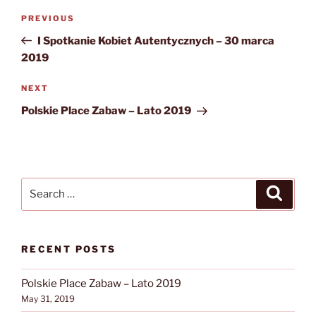
Post
Previous
PREVIOUS
navigation
Post
I Spotkanie Kobiet Autentycznych – 30 marca
2019
Next
NEXT
Post
Polskie Place Zabaw – Lato 2019
Search
Search
for:
RECENT POSTS
Polskie Place Zabaw – Lato 2019
May 31, 2019