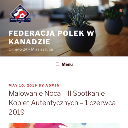
Skip
to
content
FEDERACJA POLEK W
KANADZIE
Ogniwo 24 – Mississauga
Menu
POSTED
MAY 10, 2019
BY
ADMIN
ON
Malowanie Noca – II Spotkanie
Kobiet Autentycznych – 1 czerwca
2019